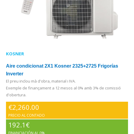
KOSNER
Aire condicionat 2X1 Kosner 2325+2725 Frigorías
Inverter
El preu inclou mà d'obra, material i IVA.
Exemple de finançament a 12 mesos al 0% amb 3% de comissió
d'obertura.
€
2,260.00
PRECIO AL CONTADO
192.1€
FINANCIACIÓN AL 0%