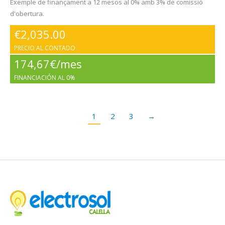
Exemple de finançament a 12 mesos al 0% amb 3% de comissió
d'obertura.
€
2,035.00
PRECIO AL CONTADO
174,67€/mes
FINANCIACIÓN AL 0%
1
2
3
→