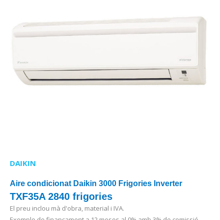
DAIKIN
Aire condicionat Daikin 3000 Frigories Inverter
TXF35A 2840 frigories
El preu inclou mà d'obra, material i IVA.
Exemple de finançament a 12 mesos al 0% amb 3% de comissió