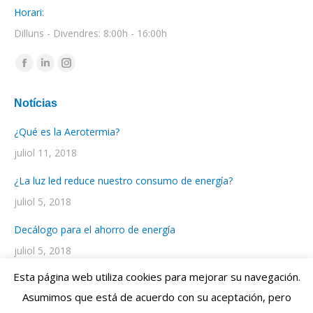
Horari:
Dilluns - Divendres: 8:00h - 16:00h
Find us on:
Facebook
Linkedin
Instagram
page
page
page
Notícias
opens
opens
opens
in
in
in
¿Qué es la Aerotermia?
new
new
new
juliol 11, 2018
window
window
window
¿La luz led reduce nuestro consumo de energía?
juliol 5, 2018
Decálogo para el ahorro de energía
juliol 5, 2018
Esta página web utiliza cookies para mejorar su navegación.
Asumimos que está de acuerdo con su aceptación, pero
Diseño Web por
ENRIC
GOMEZ.COM
- Web Design Studio