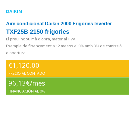
DAIKIN
Aire condicionat Daikin 2000 Frigories Inverter
TXF25B 2150 frigories
El preu inclou mà d'obra, material i IVA.
Exemple de finançament a 12 mesos al 0% amb 3% de comissió
d'obertura.
€
1,120.00
PRECIO AL CONTADO
96,13€/mes
FINANCIACIÓN AL 0%