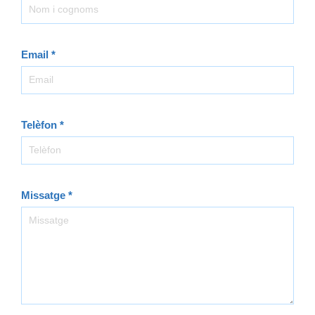
-
CA
Email
*
Telèfon
*
Missatge
*