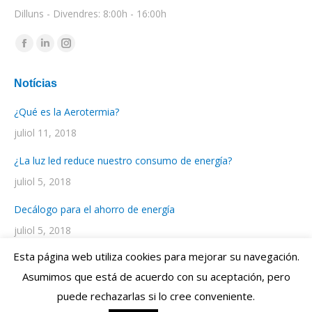
Dilluns - Divendres: 8:00h - 16:00h
Find us on:
Facebook
Linkedin
Instagram
page
page
page
Notícias
opens
opens
opens
in
in
in
¿Qué es la Aerotermia?
new
new
new
juliol 11, 2018
window
window
window
¿La luz led reduce nuestro consumo de energía?
juliol 5, 2018
Decálogo para el ahorro de energía
juliol 5, 2018
Esta página web utiliza cookies para mejorar su navegación.
Asumimos que está de acuerdo con su aceptación, pero
Diseño Web por
ENRIC
GOMEZ.COM
- Web Design Studio
puede rechazarlas si lo cree conveniente.
Contacto:
+34 93 769 06 55
| © Electrosol Calella |
Aviso Legal y