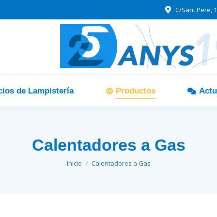
C/Sant Pere, 1
cios de Lampistería
Productos
Actu
Calentadores a Gas
Estás aquí:
Inicio
Calentadores a Gas