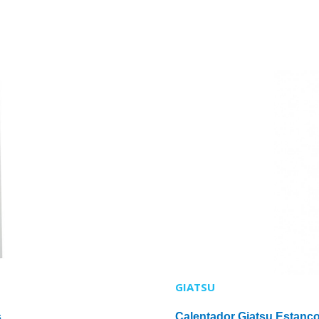
GIATSU
s
Calentador Giatsu Estanco