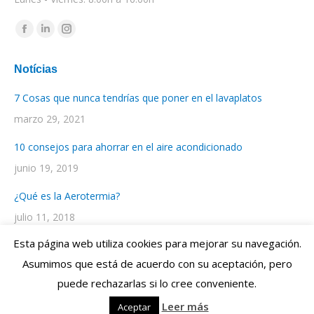
Encuéntranos en:
Facebook
Linkedin
Instagram
page
page
page
Notícias
opens
opens
opens
in
in
in
7 Cosas que nunca tendrías que poner en el lavaplatos
new
new
new
marzo 29, 2021
window
window
window
10 consejos para ahorrar en el aire acondicionado
junio 19, 2019
¿Qué es la Aerotermia?
julio 11, 2018
Esta página web utiliza cookies para mejorar su navegación.
Asumimos que está de acuerdo con su aceptación, pero
Diseño Web por
ENRIC
GOMEZ.COM
- Web Design Studio
puede rechazarlas si lo cree conveniente.
Contacto:
+34 93 769 06 55
| © Electrosol Calella |
Aviso Legal y
Leer más
Aceptar
Política de Privacidad
|
Política de Cookies