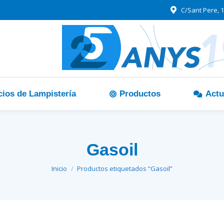
C/Sant Pere, 1
cios de Lampistería
Productos
Actu
Gasoil
Estás aquí:
Inicio
Productos etiquetados “Gasoil”