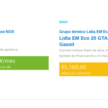
BAXI
 Low NOX
Grupo térmico Lidia EM E
Lidia EM Eco 20 GTA
Gasoil
 de apertura.
El precio incluye mano de obra, ma
Ejemplo de financiación a 12 mes
 €/mes
€
5,160.00
N AL 0%
PRECIO AL CONTADO