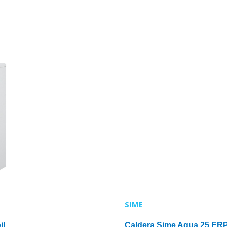
SIME
il
Caldera Sime Agua 25 ER