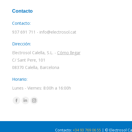
Contacto
Contacto:
937 691 711 - info@electrosol.cat
Dirección:
Electrosol Calella, S.L. -
Cómo llegar
C/ Sant Pere, 101
08370 Calella, Barcelona
Horario:
Lunes - Viernes: 8:00h a 16:00h
Encuéntranos en:
Facebook
Linkedin
Instagram
page
page
page
opens
opens
opens
in
in
in
Contacto:
+34 93 769 06 55
| © Electrosol Ca