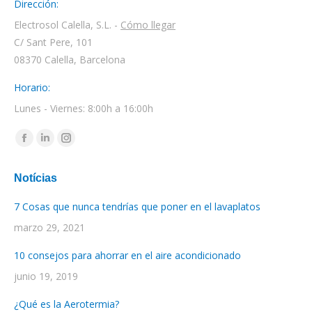
Dirección:
Electrosol Calella, S.L. -
Cómo llegar
C/ Sant Pere, 101
08370 Calella, Barcelona
Horario:
Lunes - Viernes: 8:00h a 16:00h
Encuéntranos en:
Facebook
Linkedin
Instagram
page
page
page
Notícias
opens
opens
opens
in
in
in
7 Cosas que nunca tendrías que poner en el lavaplatos
new
new
new
marzo 29, 2021
window
window
window
10 consejos para ahorrar en el aire acondicionado
junio 19, 2019
¿Qué es la Aerotermia?