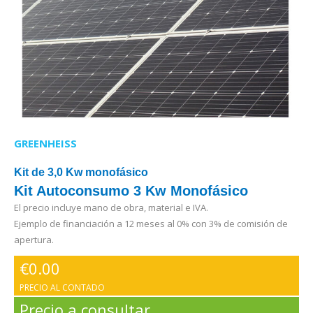
GREENHEISS
Kit de 3,0 Kw monofásico
Kit Autoconsumo 3 Kw Monofásico
El precio incluye mano de obra, material e IVA.
Ejemplo de financiación a 12 meses al 0% con 3% de comisión de
apertura.
€
0.00
PRECIO AL CONTADO
Precio a consultar