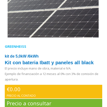
GREENHEISS
kit de 5,0kW /6kWh
Kit con bateria Ibatt y paneles all black
El precio incluye mano de obra, material e IVA.
Ejemplo de financiación a 12 meses al 0% con 3% de comisión de
apertura.
€
0.00
PRECIO AL CONTADO
Precio a consultar