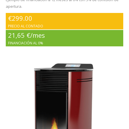
apertura.
€
299.00
PRECIO AL CONTADO
21,65 €/mes
FINANCIACIÓN AL 0%