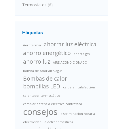
Termostatos
(6)
Etiquetas
ahorrar luz eléctrica
Aerotermia
ahorro energético
ahorro gas
ahorro luz
AIRE ACONDICIONADO
bomba de calor aire/agua
Bombas de calor
bombillas LED
caldera
calefacción
calentador termostático
cambiar potencia eléctrica contratada
consejos
discriminación horaria
electricidad
electrodomésticos