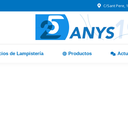
C/Sant Pere, 1
cios de Lampistería
Productos
Actu