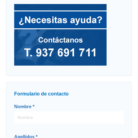
Formulario de contacto
Contacto
Nombre
*
-
ES
Apellidos
*