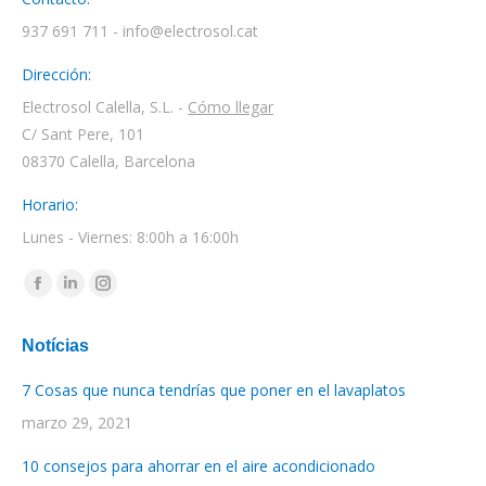
937 691 711 - info@electrosol.cat
Dirección:
Electrosol Calella, S.L. -
Cómo llegar
C/ Sant Pere, 101
08370 Calella, Barcelona
Horario:
Lunes - Viernes: 8:00h a 16:00h
Encuéntranos en:
Facebook
Linkedin
Instagram
page
page
page
Notícias
opens
opens
opens
in
in
in
7 Cosas que nunca tendrías que poner en el lavaplatos
new
new
new
marzo 29, 2021
window
window
window
10 consejos para ahorrar en el aire acondicionado