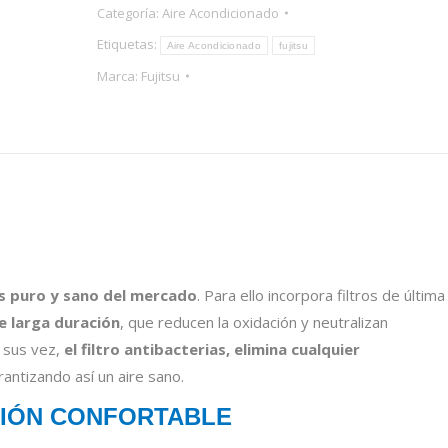
Categoría:
Aire Acondicionado
Etiquetas:
Aire Acondicionado
fujitsu
Marca:
Fujitsu
ás puro y sano del mercado
. Para ello incorpora filtros de última
 larga duración
, que reducen la oxidación y neutralizan
A sus vez,
el filtro antibacterias, elimina cualquier
rantizando así un aire sano.
ACIÓN CONFORTABLE