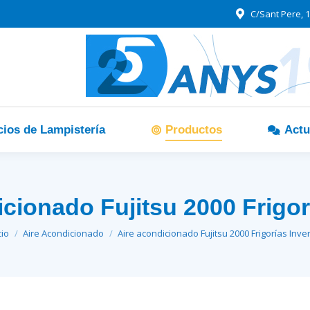
C/Sant Pere, 1
cios de Lampistería
Productos
Actu
cionado Fujitsu 2000 Frigor
tás aquí:
cio
Aire Acondicionado
Aire acondicionado Fujitsu 2000 Frigorías Inve