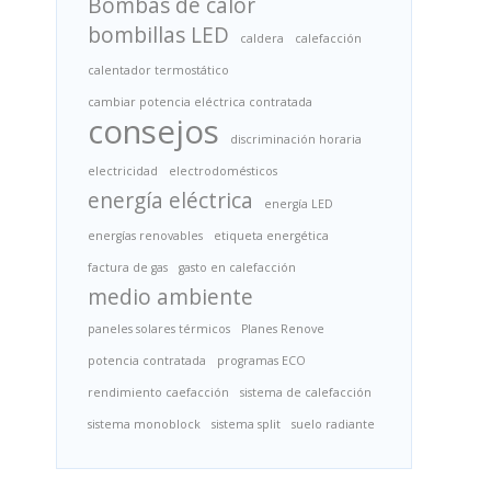
Bombas de calor
bombillas LED
caldera
calefacción
calentador termostático
cambiar potencia eléctrica contratada
consejos
discriminación horaria
electricidad
electrodomésticos
energía eléctrica
energía LED
energías renovables
etiqueta energética
factura de gas
gasto en calefacción
medio ambiente
paneles solares térmicos
Planes Renove
potencia contratada
programas ECO
rendimiento caefacción
sistema de calefacción
sistema monoblock
sistema split
suelo radiante