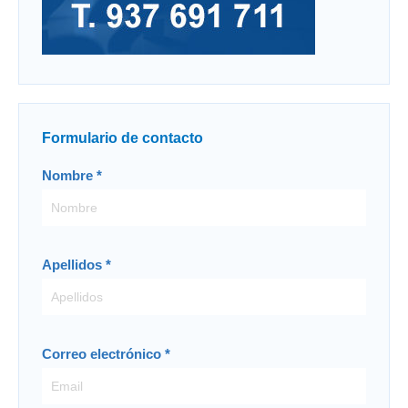
Formulario de contacto
Contacto
Nombre
*
-
ES
Apellidos
*
Correo electrónico
*