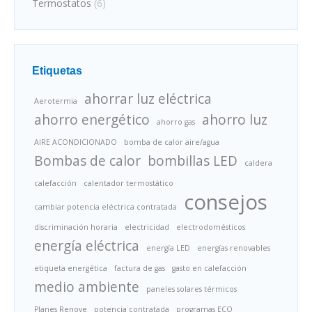
Termostatos
(6)
Etiquetas
ahorrar luz eléctrica
Aerotermia
ahorro energético
ahorro luz
ahorro gas
AIRE ACONDICIONADO
bomba de calor aire/agua
Bombas de calor
bombillas LED
caldera
calefacción
calentador termostático
consejos
cambiar potencia eléctrica contratada
discriminación horaria
electricidad
electrodomésticos
energía eléctrica
energía LED
energías renovables
etiqueta energética
factura de gas
gasto en calefacción
medio ambiente
paneles solares térmicos
Planes Renove
potencia contratada
programas ECO