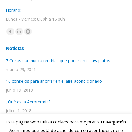
Horario:
Lunes - Viernes: 8:00h a 16:00h
Encuéntranos en:
Facebook
Linkedin
Instagram
page
page
page
Notícias
opens
opens
opens
in
in
in
7 Cosas que nunca tendrías que poner en el lavaplatos
new
new
new
marzo 29, 2021
window
window
window
10 consejos para ahorrar en el aire acondicionado
junio 19, 2019
¿Qué es la Aerotermia?
julio 11, 2018
Esta página web utiliza cookies para mejorar su navegación.
Asumimos que está de acuerdo con su aceptación, pero