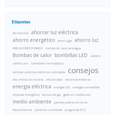
Etiquetas
ahorrar luz eléctrica
Aerotermia
ahorro energético
ahorro luz
ahorro gas
AIRE ACONDICIONADO
bomba de calor aire/agua
Bombas de calor
bombillas LED
caldera
calefacción
calentador termostático
consejos
cambiar potencia eléctrica contratada
discriminación horaria
electricidad
electrodomésticos
energía eléctrica
energía LED
energías renovables
etiqueta energética
factura de gas
gasto en calefacción
medio ambiente
paneles solares térmicos
Planes Renove
potencia contratada
programas ECO