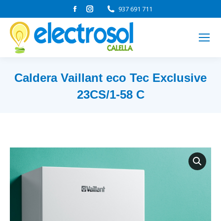
Facebook
Instagram
937 691 711
page
page
opens
opens
in
in
new
new
window
window
Caldera Vaillant eco Tec Exclusive
23CS/1-58 C
Estás aquí: