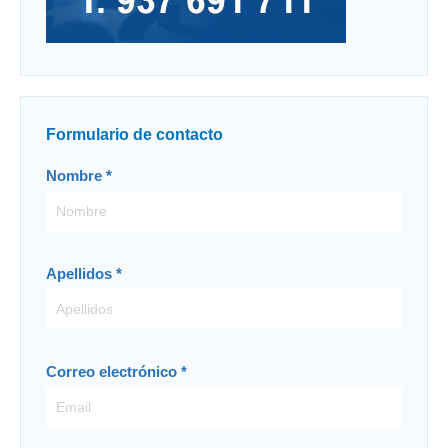
Formulario de contacto
Contacto
Nombre
*
-
ES
Apellidos
*
Correo electrónico
*