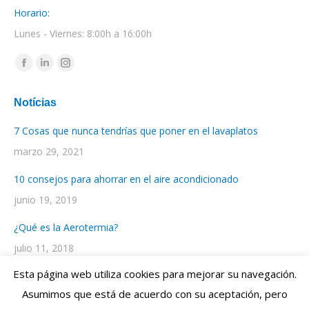
Horario:
Lunes - Viernes: 8:00h a 16:00h
Encuéntranos en:
Facebook
Linkedin
Instagram
page
page
page
Notícias
opens
opens
opens
in
in
in
7 Cosas que nunca tendrías que poner en el lavaplatos
new
new
new
marzo 29, 2021
window
window
window
10 consejos para ahorrar en el aire acondicionado
junio 19, 2019
¿Qué es la Aerotermia?
julio 11, 2018
Esta página web utiliza cookies para mejorar su navegación.
Asumimos que está de acuerdo con su aceptación, pero
Diseño Web por
ENRIC
GOMEZ.COM
- Web Design Studio