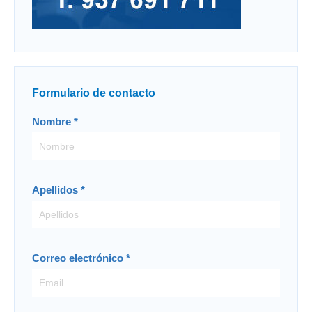
Formulario de contacto
Contacto
Nombre
*
-
ES
Apellidos
*
Correo electrónico
*