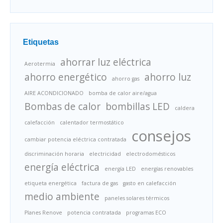
Etiquetas
ahorrar luz eléctrica
Aerotermia
ahorro energético
ahorro luz
ahorro gas
AIRE ACONDICIONADO
bomba de calor aire/agua
Bombas de calor
bombillas LED
caldera
calefacción
calentador termostático
consejos
cambiar potencia eléctrica contratada
discriminación horaria
electricidad
electrodomésticos
energía eléctrica
energía LED
energías renovables
etiqueta energética
factura de gas
gasto en calefacción
medio ambiente
paneles solares térmicos
Planes Renove
potencia contratada
programas ECO