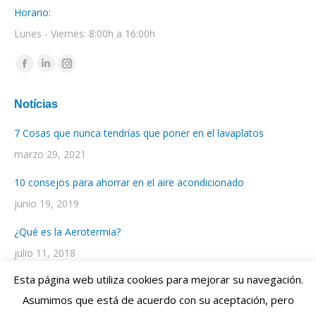
Horario:
Lunes - Viernes: 8:00h a 16:00h
Encuéntranos en:
Facebook
Linkedin
Instagram
page
page
page
Notícias
opens
opens
opens
in
in
in
7 Cosas que nunca tendrías que poner en el lavaplatos
new
new
new
marzo 29, 2021
window
window
window
10 consejos para ahorrar en el aire acondicionado
junio 19, 2019
¿Qué es la Aerotermia?
julio 11, 2018
Esta página web utiliza cookies para mejorar su navegación.
Asumimos que está de acuerdo con su aceptación, pero
Diseño Web por
ENRIC
GOMEZ.COM
- Web Design Studio