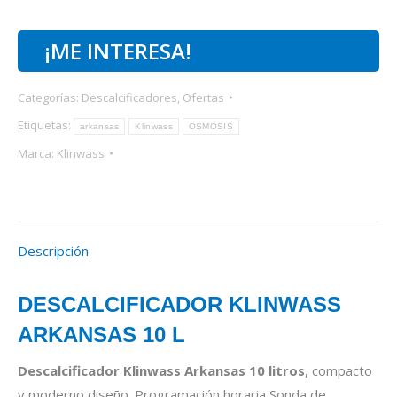
¡ME INTERESA!
Categorías:
Descalcificadores
,
Ofertas
Etiquetas:
arkansas
Klinwass
OSMOSIS
Marca:
Klinwass
Descripción
DESCALCIFICADOR KLINWASS
ARKANSAS 10 L
Descalcificador Klinwass Arkansas 10 litros
, compacto
y moderno diseño. Programación horaria Sonda de