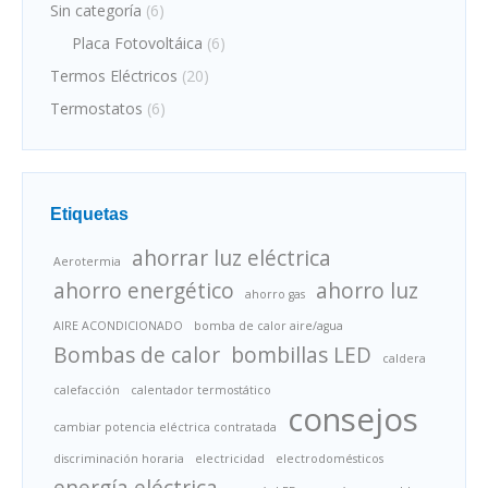
Sin categoría
(6)
Placa Fotovoltáica
(6)
Termos Eléctricos
(20)
Termostatos
(6)
Etiquetas
ahorrar luz eléctrica
Aerotermia
ahorro energético
ahorro luz
ahorro gas
AIRE ACONDICIONADO
bomba de calor aire/agua
Bombas de calor
bombillas LED
caldera
calefacción
calentador termostático
consejos
cambiar potencia eléctrica contratada
discriminación horaria
electricidad
electrodomésticos