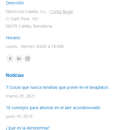
Dirección:
Electrosol Calella, S.L. -
Cómo llegar
C/ Sant Pere, 101
08370 Calella, Barcelona
Horario:
Lunes - Viernes: 8:00h a 16:00h
Encuéntranos en:
Facebook
Linkedin
Instagram
page
page
page
Notícias
opens
opens
opens
in
in
in
7 Cosas que nunca tendrías que poner en el lavaplatos
new
new
new
marzo 29, 2021
window
window
window
10 consejos para ahorrar en el aire acondicionado
junio 19, 2019
¿Qué es la Aerotermia?