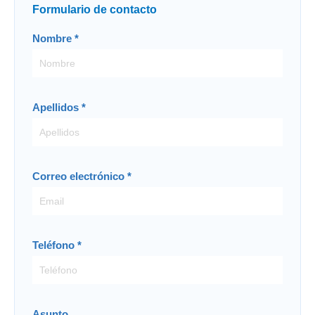
Formulario de contacto
Contacto
Nombre
*
-
ES
Apellidos
*
Correo electrónico
*
Teléfono
*
Asunto