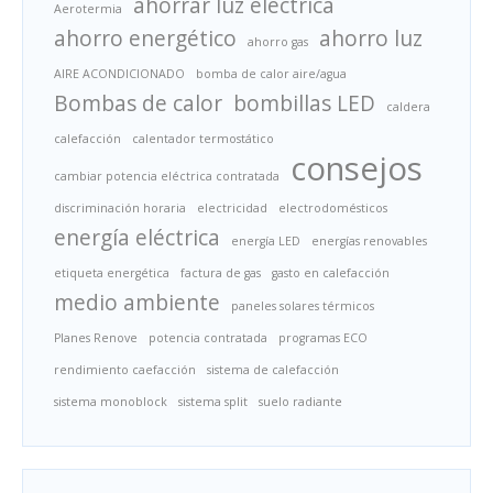
ahorrar luz eléctrica
Aerotermia
ahorro energético
ahorro luz
ahorro gas
AIRE ACONDICIONADO
bomba de calor aire/agua
Bombas de calor
bombillas LED
caldera
calefacción
calentador termostático
consejos
cambiar potencia eléctrica contratada
discriminación horaria
electricidad
electrodomésticos
energía eléctrica
energía LED
energías renovables
etiqueta energética
factura de gas
gasto en calefacción
medio ambiente
paneles solares térmicos
Planes Renove
potencia contratada
programas ECO
rendimiento caefacción
sistema de calefacción
sistema monoblock
sistema split
suelo radiante