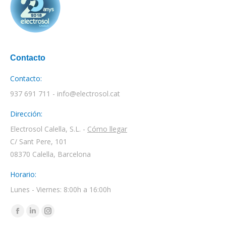
Contacto
Contacto:
937 691 711 - info@electrosol.cat
Dirección:
Electrosol Calella, S.L. -
Cómo llegar
C/ Sant Pere, 101
08370 Calella, Barcelona
Horario:
Lunes - Viernes: 8:00h a 16:00h
Encuéntranos en:
Facebook
Linkedin
Instagram