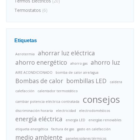
Termos Eléctricos
(20)
Termostatos
(6)
Etiquetas
ahorrar luz eléctrica
Aerotermia
ahorro energético
ahorro luz
ahorro gas
AIRE ACONDICIONADO
bomba de calor aire/agua
Bombas de calor
bombillas LED
caldera
calefacción
calentador termostático
consejos
cambiar potencia eléctrica contratada
discriminación horaria
electricidad
electrodomésticos
energía eléctrica
energía LED
energías renovables
etiqueta energética
factura de gas
gasto en calefacción
medio ambiente
paneles solares térmicos