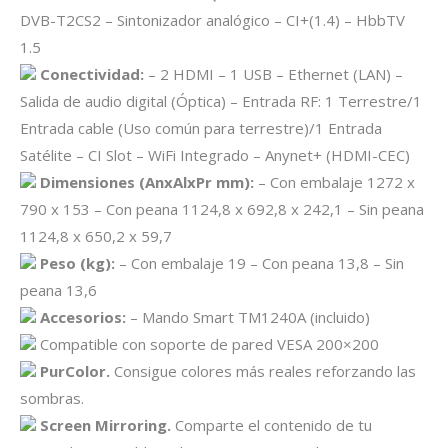
DVB-T2CS2 – Sintonizador analógico – CI+(1.4) – HbbTV
1.5
Conectividad:
– 2 HDMI – 1 USB – Ethernet (LAN) –
Salida de audio digital (Óptica) – Entrada RF: 1 Terrestre/1
Entrada cable (Uso común para terrestre)/1 Entrada
Satélite – CI Slot – WiFi Integrado – Anynet+ (HDMI-CEC)
Dimensiones (AnxAlxPr mm):
– Con embalaje 1272 x
790 x 153 – Con peana 1124,8 x 692,8 x 242,1 – Sin peana
1124,8 x 650,2 x 59,7
Peso (kg):
– Con embalaje 19 – Con peana 13,8 – Sin
peana 13,6
Accesorios:
– Mando Smart TM1240A (incluido)
Compatible con soporte de pared VESA 200×200
PurColor.
Consigue colores más reales reforzando las
sombras.
Screen Mirroring.
Comparte el contenido de tu