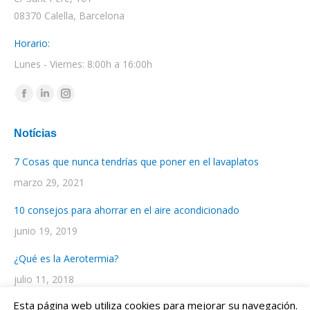
08370 Calella, Barcelona
Horario:
Lunes - Viernes: 8:00h a 16:00h
Encuéntranos en:
Facebook
Linkedin
Instagram
page
page
page
Notícias
opens
opens
opens
in
in
in
7 Cosas que nunca tendrías que poner en el lavaplatos
new
new
new
marzo 29, 2021
window
window
window
10 consejos para ahorrar en el aire acondicionado
junio 19, 2019
¿Qué es la Aerotermia?
julio 11, 2018
Esta página web utiliza cookies para mejorar su navegación.