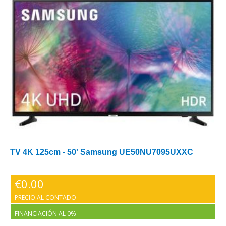
TV 4K 125cm - 50' Samsung UE50NU7095UXXC
€
0.00
PRECIO AL CONTADO
FINANCIACIÓN AL 0%