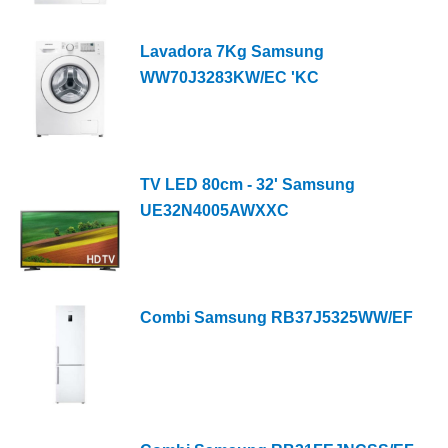
Lavadora 7Kg Samsung
WW70J3283KW/EC 'KC
TV LED 80cm - 32' Samsung
UE32N4005AWXXC
Combi Samsung RB37J5325WW/EF