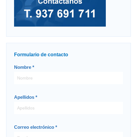
Formulario de contacto
Contacto
Nombre
*
-
ES
Apellidos
*
Correo electrónico
*