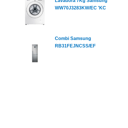
Lavadora 7Kg Samsung
WW70J3283KW/EC 'KC
Combi Samsung
RB31FEJNCSS/EF