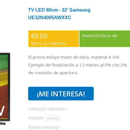
TV LED 80cm - 32' Samsung
UE32N4005AWXXC
€
0.00
FINANCIACIÓN AL 0%
PRECIO AL CONTADO
El precio incluye mano de obra, material e IVA.
Ejemplo de financiación a 12 meses al 0% con 3%
de comisión de apertura.
¡ME INTERESA!
Categoría:
Televisión
Etiqueta:
samsung
Marca:
Samsung