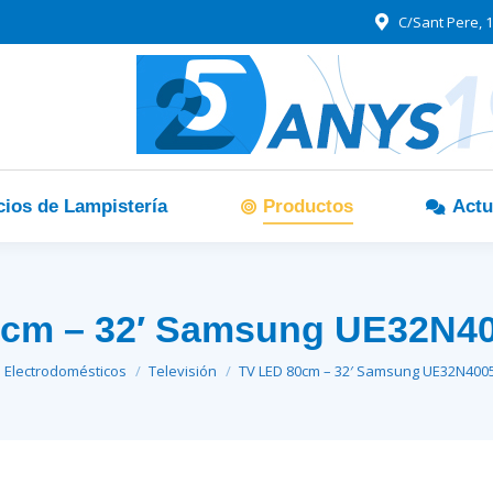
C/Sant Pere, 1
cios de Lampistería
Productos
Actu
0cm – 32′ Samsung UE32N
aquí:
Electrodomésticos
Televisión
TV LED 80cm – 32′ Samsung UE32N40