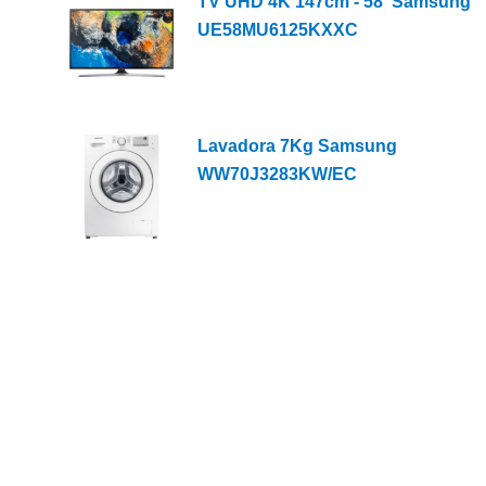
TV UHD 4K 147cm - 58' Samsung
UE58MU6125KXXC
Lavadora 7Kg Samsung
WW70J3283KW/EC