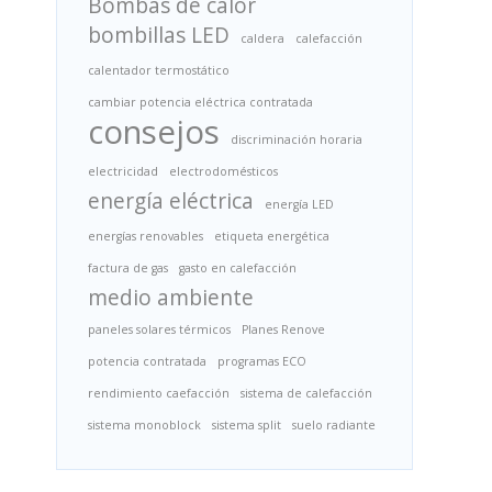
Bombas de calor
bombillas LED
caldera
calefacción
calentador termostático
cambiar potencia eléctrica contratada
consejos
discriminación horaria
electricidad
electrodomésticos
energía eléctrica
energía LED
energías renovables
etiqueta energética
factura de gas
gasto en calefacción
medio ambiente
paneles solares térmicos
Planes Renove
potencia contratada
programas ECO
rendimiento caefacción
sistema de calefacción
sistema monoblock
sistema split
suelo radiante