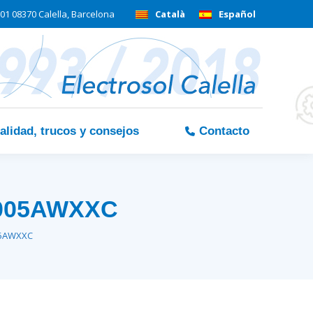
01 08370 Calella, Barcelona
Català
Español
alidad, trucos y consejos
Contacto
4005AWXXC
05AWXXC